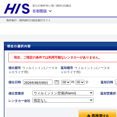
安心の海外58ヶ国
/
国内145拠点
首都圏版
海外旅行・国内旅行の総合旅行サイト
現在、ご指定の条件では利用可能なレンタカーがありません。
ウィルミントン(ノースキ
ウィルミントン(ノースキ
借出都市
返却都市
ャロライナ州)
ャロライナ州)
時
分
借出日時
返却日時
借出営業所
返却営業所
レンタカー会社