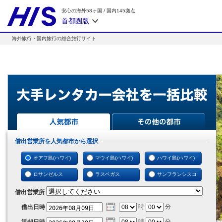
安心の海外58ヶ国
/
国内145拠点
首都圏版
海外旅行・国内旅行の総合旅行サイト
借出営業所を人気都市から選択
オアフ島(ハワイ)
マウイ島(ハワイ)
ハワイ島(ハワイ)
ロサンゼルス
ラスベガス
サンフランシスコ
借出営業所
時
分
借出日時
時
分
返却日時