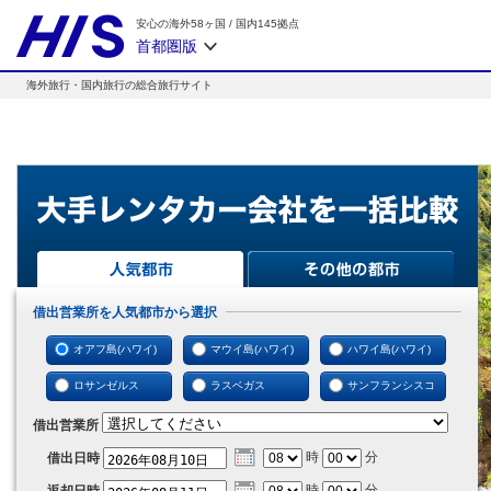
安心の海外58ヶ国
/
国内145拠点
首都圏版
海外旅行・国内旅行の総合旅行サイト
借出営業所を人気都市から選択
オアフ島(ハワイ)
マウイ島(ハワイ)
ハワイ島(ハワイ)
ロサンゼルス
ラスベガス
サンフランシスコ
借出営業所
時
分
借出日時
時
分
返却日時