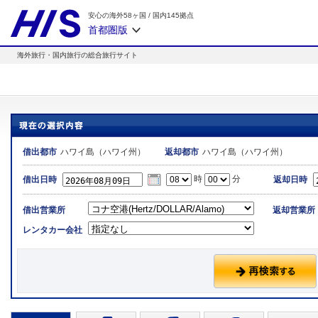
安心の海外58ヶ国
/
国内145拠点
首都圏版
海外旅行・国内旅行の総合旅行サイト
ハワイ島（ハワイ州）
ハワイ島（ハワイ州）
借出都市
返却都市
時
分
借出日時
返却日時
借出営業所
返却営業所
レンタカー会社