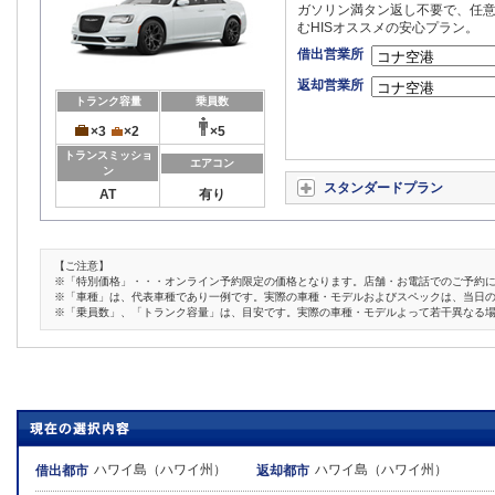
ガソリン満タン返し不要で、任意
むHISオススメの安心プラン。
借出営業所
返却営業所
トランク容量
乗員数
×3
×2
×5
トランスミッショ
エアコン
ン
スタンダードプラン
AT
有り
【ご注意】
※「特別価格」・・・オンライン予約限定の価格となります。店舗・お電話でのご予約
※「車種」は、代表車種であり一例です。実際の車種・モデルおよびスペックは、当日
※「乗員数」、「トランク容量」は、目安です。実際の車種・モデルよって若干異なる
ハワイ島（ハワイ州）
ハワイ島（ハワイ州）
借出都市
返却都市