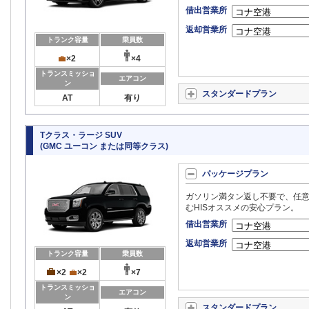
借出営業所
返却営業所
トランク容量
乗員数
×2
×4
トランスミッショ
エアコン
ン
スタンダードプラン
AT
有り
Tクラス・ラージ SUV
(GMC ユーコン または同等クラス)
パッケージプラン
ガソリン満タン返し不要で、任意
むHISオススメの安心プラン。
借出営業所
返却営業所
トランク容量
乗員数
×2
×2
×7
トランスミッショ
エアコン
ン
スタンダードプラン