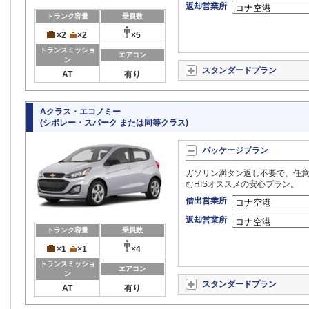
返却営業所
トランク容量
乗員数
×2
×2
×5
トランスミッショ
エアコン
ン
スタンダードプラン
AT
有り
Aクラス・エコノミー
(シボレー・スパーク または同等クラス)
パッケージプラン
ガソリン満タン返し不要で、任意
むHISオススメの安心プラン。
借出営業所
返却営業所
トランク容量
乗員数
×1
×1
×4
トランスミッショ
エアコン
ン
スタンダードプラン
AT
有り