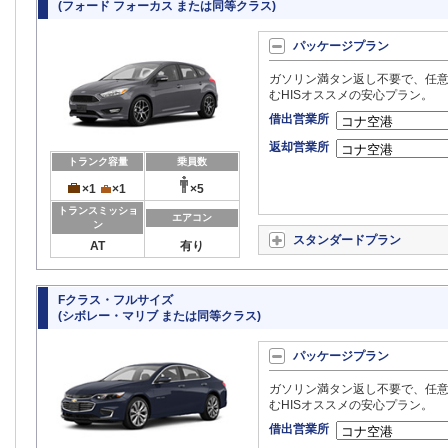
(フォード フォーカス または同等クラス)
パッケージプラン
ガソリン満タン返し不要で、任意
むHISオススメの安心プラン。
借出営業所
返却営業所
トランク容量
乗員数
×1
×1
×5
トランスミッショ
エアコン
ン
スタンダードプラン
AT
有り
Fクラス・フルサイズ
(シボレー・マリブ または同等クラス)
パッケージプラン
ガソリン満タン返し不要で、任意
むHISオススメの安心プラン。
借出営業所