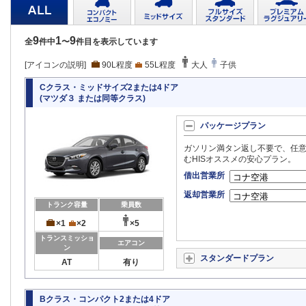
9
1
9
全
件中
〜
件目を表示しています
[アイコンの説明]
90L程度
55L程度
大人
子供
Cクラス・ミッドサイズ2または4ドア
(マツダ３ または同等クラス)
パッケージプラン
ガソリン満タン返し不要で、任意
むHISオススメの安心プラン。
借出営業所
返却営業所
トランク容量
乗員数
×1
×2
×5
トランスミッショ
エアコン
ン
スタンダードプラン
AT
有り
Bクラス・コンパクト2または4ドア