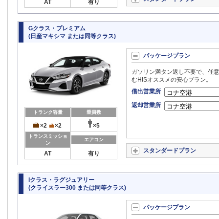
AT
有り
Gクラス・プレミアム
(日産マキシマ または同等クラス)
パッケージプラン
ガソリン満タン返し不要で、任意
むHISオススメの安心プラン。
借出営業所
返却営業所
トランク容量
乗員数
×2
×2
×5
トランスミッショ
エアコン
ン
スタンダードプラン
AT
有り
Iクラス・ラグジュアリー
(クライスラー300 または同等クラス)
パッケージプラン