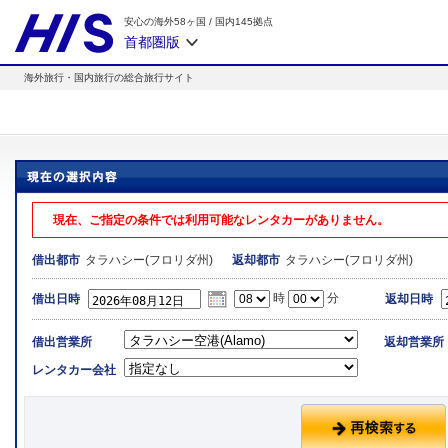
安心の海外58ヶ国
/
国内145拠点
首都圏版
海外旅行・国内旅行の総合旅行サイト
現在、ご指定の条件では利用可能なレンタカーがありません。
タラハシー(フロリダ州)
タラハシー(フロリダ州)
借出都市
返却都市
時
分
借出日時
返却日時
借出営業所
返却営業所
レンタカー会社