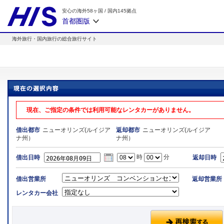
安心の海外58ヶ国
/
国内145拠点
首都圏版
海外旅行・国内旅行の総合旅行サイト
現在、ご指定の条件では利用可能なレンタカーがありません。
ニューオリンズ(ルイジア
ニューオリンズ(ルイジア
借出都市
返却都市
ナ州）
ナ州）
時
分
借出日時
返却日時
借出営業所
返却営業所
レンタカー会社