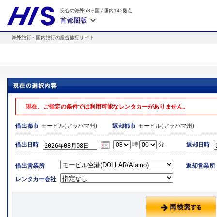
安心の海外58ヶ国
/
国内145拠点
首都圏版
海外旅行・国内旅行の総合旅行サイト
現在、ご指定の条件では利用可能なレンタカーがありません。
モービル(アラバマ州)
モービル(アラバマ州)
借出都市
返却都市
時
分
借出日時
返却日時
借出営業所
返却営業所
レンタカー会社