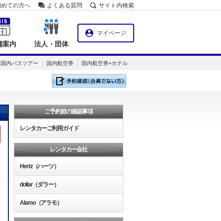
初めての方へ
よくある質問
サイト内検索
マイページ
舗案内
法人・団体
国内バスツアー
国内航空券
国内航空券+ホテル
ご予約前の確認事項
レンタカーご利用ガイド
レンタカー会社
Hertz（ハーツ）
dollar（ダラー）
Alamo（アラモ）