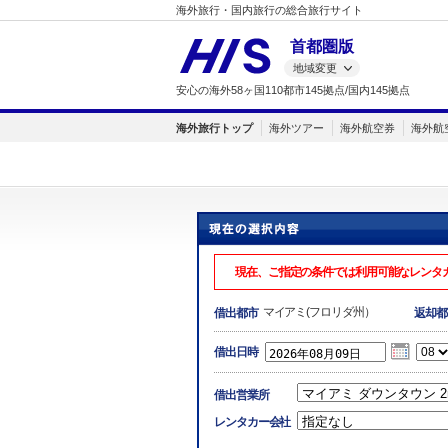
海外旅行・国内旅行の総合旅行サイト
首都圏版
地域変更
安心の海外58ヶ国110都市145拠点/国内145拠点
海外旅行トップ
海外ツアー
海外航空券
海外航
現在、ご指定の条件では利用可能なレンタ
マイアミ(フロリダ州）
借出都市
返却都
借出日時
借出営業所
レンタカー会社