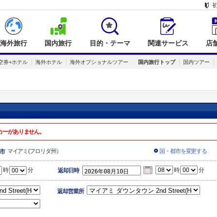
海外旅行
国内旅行
目的・テーマ
関連サービス
店
空券+ホテル
海外ホテル
海外オプショナルツアー
国内旅行トップ
国内ツアー
カーがありません。
マイアミ(フロリダ州）
国・都市を変更する
市
時
分
時
分
返却日時
返却営業所