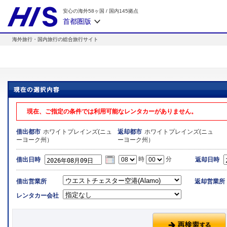
安心の海外58ヶ国
/
国内145拠点
首都圏版
海外旅行・国内旅行の総合旅行サイト
現在、ご指定の条件では利用可能なレンタカーがありません。
ホワイトプレインズ(ニュ
ホワイトプレインズ(ニュ
借出都市
返却都市
ーヨーク州）
ーヨーク州）
時
分
借出日時
返却日時
借出営業所
返却営業所
レンタカー会社