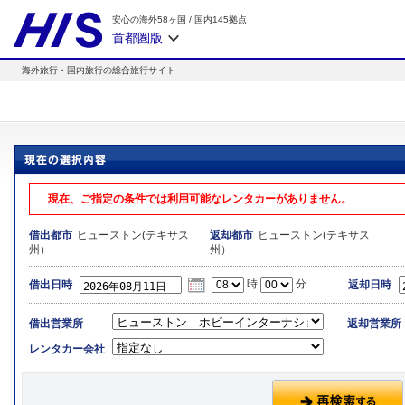
安心の海外58ヶ国
/
国内145拠点
首都圏版
海外旅行・国内旅行の総合旅行サイト
現在、ご指定の条件では利用可能なレンタカーがありません。
ヒューストン(テキサス
ヒューストン(テキサス
借出都市
返却都市
州）
州）
時
分
借出日時
返却日時
借出営業所
返却営業所
レンタカー会社