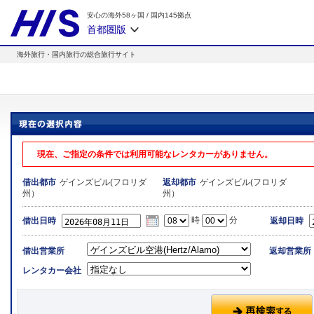
安心の海外58ヶ国
/
国内145拠点
首都圏版
海外旅行・国内旅行の総合旅行サイト
現在、ご指定の条件では利用可能なレンタカーがありません。
ゲインズビル(フロリダ
ゲインズビル(フロリダ
借出都市
返却都市
州）
州）
時
分
借出日時
返却日時
借出営業所
返却営業所
レンタカー会社