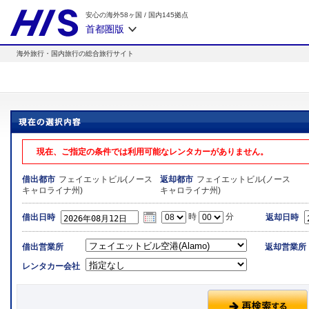
安心の海外58ヶ国
/
国内145拠点
首都圏版
海外旅行・国内旅行の総合旅行サイト
現在、ご指定の条件では利用可能なレンタカーがありません。
フェイエットビル(ノース
フェイエットビル(ノース
借出都市
返却都市
キャロライナ州)
キャロライナ州)
時
分
借出日時
返却日時
借出営業所
返却営業所
レンタカー会社