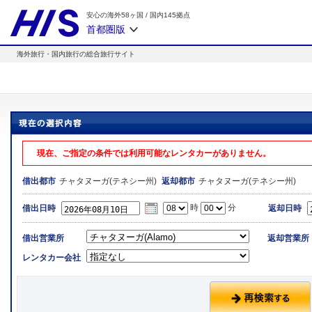
安心の海外58ヶ国
/
国内145拠点
首都圏版
海外旅行・国内旅行の総合旅行サイト
現在、ご指定の条件では利用可能なレンタカーがありません。
チャタヌーガ(テネシー州)
チャタヌーガ(テネシー州)
借出都市
返却都市
時
分
借出日時
返却日時
借出営業所
返却営業所
レンタカー会社