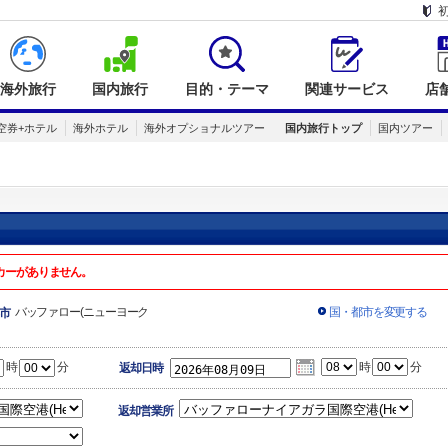
海外旅行
国内旅行
目的・テーマ
関連サービス
店
空券+ホテル
海外ホテル
海外オプショナルツアー
国内旅行トップ
国内ツアー
カーがありません。
バッファロー(ニューヨーク
国・都市を変更する
市
時
分
時
分
返却日時
返却営業所