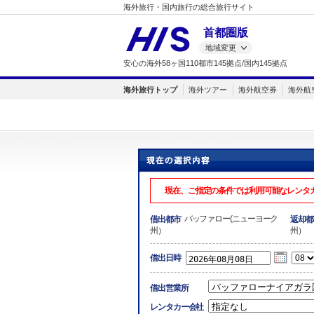
海外旅行・国内旅行の総合旅行サイト
首都圏版
地域変更
安心の海外58ヶ国110都市145拠点/国内145拠点
海外旅行トップ
海外ツアー
海外航空券
海外航
現在、ご指定の条件では利用可能なレンタ
バッファロー(ニューヨーク
借出都市
返却都
州）
州）
借出日時
借出営業所
レンタカー会社