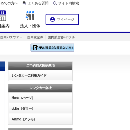
初めての方へ
よくある質問
サイト内検索
マイページ
舗案内
法人・団体
国内バスツアー
国内航空券
国内航空券+ホテル
ご予約前の確認事項
レンタカーご利用ガイド
レンタカー会社
Hertz（ハーツ）
dollar（ダラー）
Alamo（アラモ）