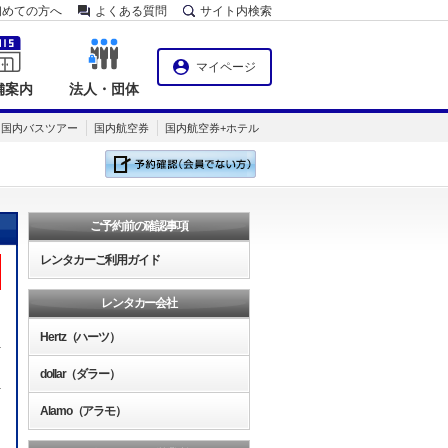
初めての方へ
よくある質問
サイト内検索
マイページ
舗案内
法人・団体
国内バスツアー
国内航空券
国内航空券+ホテル
ご予約前の確認事項
レンタカーご利用ガイド
レンタカー会社
Hertz（ハーツ）
dollar（ダラー）
Alamo（アラモ）