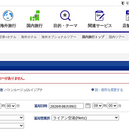
海外旅行
国内旅行
目的・テーマ
関連サービス
店
空券+ホテル
海外ホテル
海外オプショナルツアー
国内旅行トップ
国内ツアー
カーがありません。
バトンルージュ(ルイジアナ
国・都市を変更する
市
時
分
時
分
返却日時
返却営業所