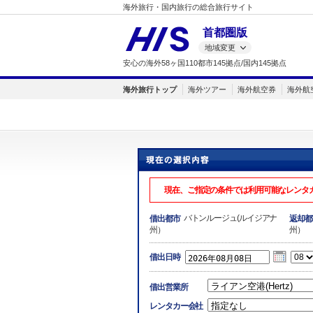
海外旅行・国内旅行の総合旅行サイト
首都圏版
地域変更
安心の海外58ヶ国110都市145拠点/国内145拠点
海外旅行トップ
海外ツアー
海外航空券
海外航
現在、ご指定の条件では利用可能なレンタ
バトンルージュ(ルイジアナ
借出都市
返却都
州）
州）
借出日時
借出営業所
レンタカー会社