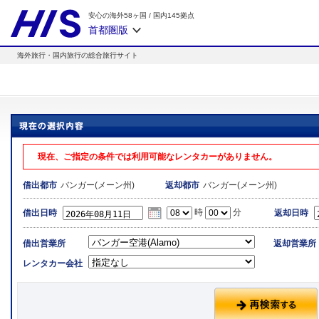
安心の海外58ヶ国
/
国内145拠点
首都圏版
海外旅行・国内旅行の総合旅行サイト
現在、ご指定の条件では利用可能なレンタカーがありません。
バンガー(メーン州)
バンガー(メーン州)
借出都市
返却都市
時
分
借出日時
返却日時
借出営業所
返却営業所
レンタカー会社