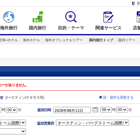
海外旅行
国内旅行
目的・テーマ
関連サービス
店
空券+ホテル
海外ホテル
海外オプショナルツアー
国内旅行トップ
国内ツアー
カーがありません。
オースティン(テキサス州）
国・都市を変更する
市
時
分
時
分
返却日時
返却営業所