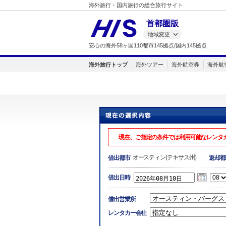
海外旅行・国内旅行の総合旅行サイト
首都圏版
地域変更
安心の海外58ヶ国110都市145拠点/国内145拠点
海外旅行トップ
海外ツアー
海外航空券
海外航
現在、ご指定の条件では利用可能なレンタ
オースティン(テキサス州）
借出都市
返却都
借出日時
借出営業所
レンタカー会社