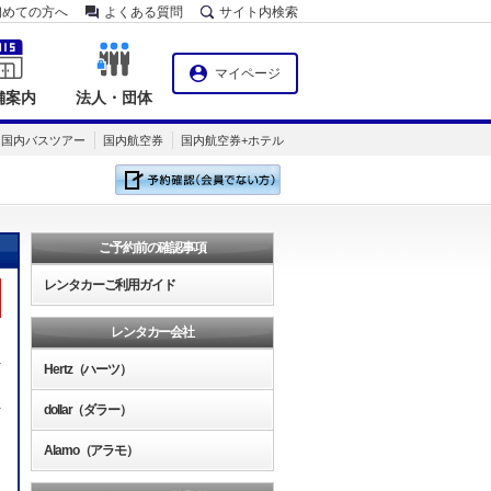
初めての方へ
よくある質問
サイト内検索
マイページ
舗案内
法人・団体
国内バスツアー
国内航空券
国内航空券+ホテル
ご予約前の確認事項
レンタカーご利用ガイド
レンタカー会社
Hertz（ハーツ）
dollar（ダラー）
Alamo（アラモ）