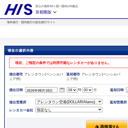
安心の海外58ヶ国
/
国内145拠点
首都圏版
海外旅行・国内旅行の総合旅行サイト
現在、ご指定の条件では利用可能なレンタカーがありません。
アレンタウン(ペンシルバ
アレンタウン(ペンシルバ
借出都市
返却都市
ニア州)
ニア州)
時
分
借出日時
返却日時
借出営業所
返却営業所
レンタカー会社